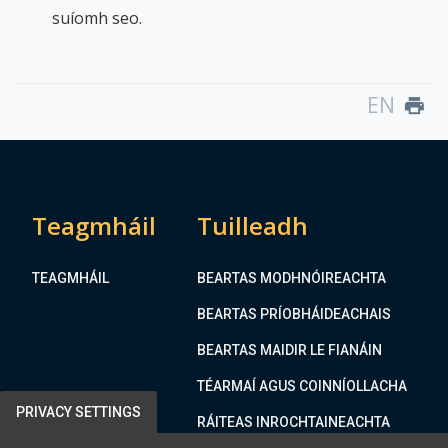
suíomh seo.
EN
print
Teagmháil
Tuilleadh
TEAGMHÁIL
BEARTAS MODHNÓIREACHTA
BEARTAS PRÍOBHÁIDEACHAIS
BEARTAS MAIDIR LE FIANÁIN
TÉARMAÍ AGUS COINNÍOLLACHA
PRIVACY SETTINGS
RÁITEAS INROCHTAINEACHTA