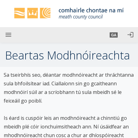
L
é
i
m
g
menu
login
GA
o
d
Beartas Modhnóireachta
t
í
a
Sa tseirbhís seo, déantar modhnóireacht ar thráchtanna
n
sula bhfoilsítear iad. Ciallaíonn sin go gcaitheann
p
modhnóirí súil ar a scríobhann tú sula mbeidh sé le
r
í
feiceáil go poiblí.
o
m
Is éard is cuspóir leis an modhnóireacht a chinntiú go
h
mbeidh plé cóir ionchuimsitheach ann. Ní úsáidfear an
-
mhodhnóireacht chun cosc a chur ar dhíospóireacht
i