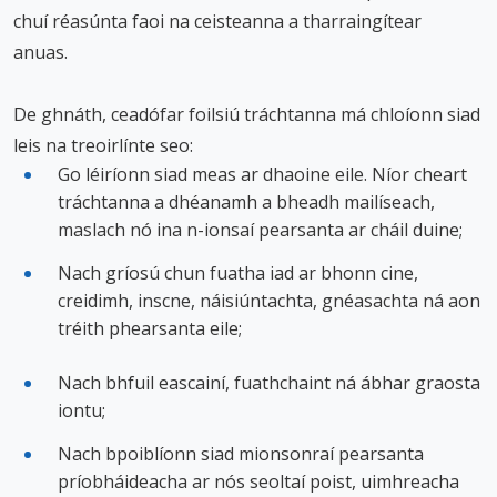
chuí réasúnta faoi na ceisteanna a tharraingítear
n
n
anuas.
e
a
De ghnáth, ceadófar foilsiú tráchtanna má chloíonn siad
c
leis na treoirlínte seo:
h
Go léiríonn siad meas ar dhaoine eile. Níor cheart
a
tráchtanna a dhéanamh a bheadh mailíseach,
r
maslach nó ina n-ionsaí pearsanta ar cháil duine;
Nach gríosú chun fuatha iad ar bhonn cine,
creidimh, inscne, náisiúntachta, gnéasachta ná aon
tréith phearsanta eile;
Nach bhfuil eascainí, fuathchaint ná ábhar graosta
iontu;
Nach bpoiblíonn siad mionsonraí pearsanta
príobháideacha ar nós seoltaí poist, uimhreacha