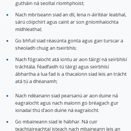
gutháin ná seoltaí ríomhphoist;
Nach mbriseann siad an dlí, lena n-áirítéar leabhal,
sárú cóipchirt agus caint ar son gníomhaíochta
mídhleathaí;
Go bhfuil siad réasúnta gonta agus gan turscar a
sheoladh chuig an tseirbhís;
Nach fógraíocht atá iontu ar aon táirgí ná seirbhísí
tráchtála. Féadfaidh tú táirgí agus seirbhísí
ábhartha a lua fad is a thacaíonn siad leis an trácht
atá tú a dhéanamh;
Nach ndéanann siad pearsanú ar aon duine ná
eagraíocht agus nach maíonn go bréagach gur
ionadaí thú d’aon duine ná eagraíocht.
Go mbaineann siad le hábhar. Ná cuir
teachtaireachtaí isteach nach mbaineann leis an